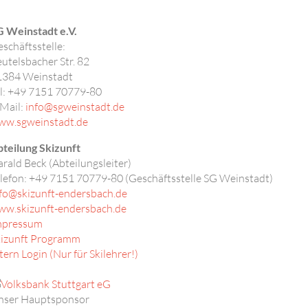
 Weinstadt e.V.
schäftsstelle:
utelsbacher Str. 82
1384
Weinstadt
l: +49 7151 70779-80
Mail:
info@sgweinstadt.de
ww.sgweinstadt.de
teilung Skizunft
rald Beck (Abteilungsleiter)
lefon:
+49 7151 70779-80 (Geschäftsstelle SG Weinstadt)
fo@skizunft-endersbach.de
ww.skizunft-endersbach.de
mpressum
kizunft Programm
tern Login (Nur für Skilehrer!)
nser Hauptsponsor