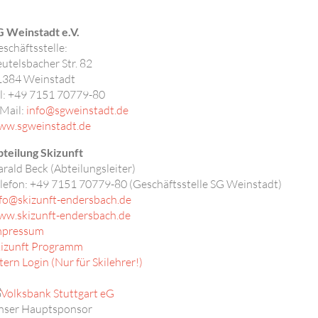
 Weinstadt e.V.
schäftsstelle:
utelsbacher Str. 82
1384
Weinstadt
l: +49 7151 70779-80
Mail:
info@sgweinstadt.de
ww.sgweinstadt.de
teilung Skizunft
rald Beck (Abteilungsleiter)
lefon:
+49 7151 70779-80 (Geschäftsstelle SG Weinstadt)
fo@skizunft-endersbach.de
ww.skizunft-endersbach.de
mpressum
kizunft Programm
tern Login (Nur für Skilehrer!)
nser Hauptsponsor