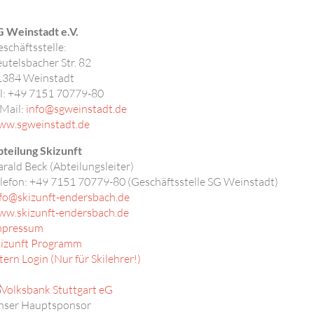
 Weinstadt e.V.
schäftsstelle:
utelsbacher Str. 82
1384
Weinstadt
l: +49 7151 70779-80
Mail:
info@sgweinstadt.de
ww.sgweinstadt.de
teilung Skizunft
rald Beck (Abteilungsleiter)
lefon:
+49 7151 70779-80 (Geschäftsstelle SG Weinstadt)
fo@skizunft-endersbach.de
ww.skizunft-endersbach.de
mpressum
kizunft Programm
tern Login (Nur für Skilehrer!)
nser Hauptsponsor