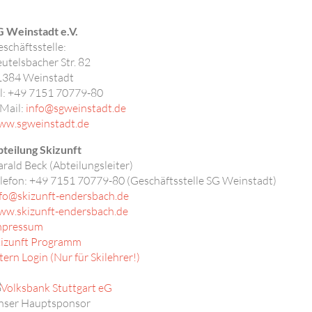
 Weinstadt e.V.
schäftsstelle:
utelsbacher Str. 82
1384
Weinstadt
l: +49 7151 70779-80
Mail:
info@sgweinstadt.de
ww.sgweinstadt.de
teilung Skizunft
rald Beck (Abteilungsleiter)
lefon:
+49 7151 70779-80 (Geschäftsstelle SG Weinstadt)
fo@skizunft-endersbach.de
ww.skizunft-endersbach.de
mpressum
kizunft Programm
tern Login (Nur für Skilehrer!)
nser Hauptsponsor