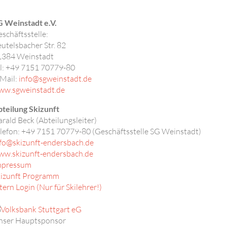
 Weinstadt e.V.
schäftsstelle:
utelsbacher Str. 82
1384
Weinstadt
l: +49 7151 70779-80
Mail:
info@sgweinstadt.de
ww.sgweinstadt.de
teilung Skizunft
rald Beck (Abteilungsleiter)
lefon:
+49 7151 70779-80 (Geschäftsstelle SG Weinstadt)
fo@skizunft-endersbach.de
ww.skizunft-endersbach.de
mpressum
kizunft Programm
tern Login (Nur für Skilehrer!)
nser Hauptsponsor