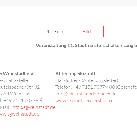
Übersicht
Bilder
Veranstaltung 11: Stadtmeisterschaften Langl
 Weinstadt e.V.
Abteilung Skizunft
schäftsstelle:
Harald Beck (Abteilungsleiter)
utelsbacher Str. 82
Telefon:
+49 7151 70779-80 (Geschäfts
1384
Weinstadt
info@skizunft-endersbach.de
l: +49 7151 70779-80
www.skizunft-endersbach.de
Mail:
info@sgweinstadt.de
ww.sgweinstadt.de